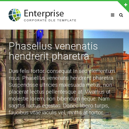
АВТОРИЗАЦИЯ НА САЙТЕ
Phasellus venenatis
Чужой компьютер
Забыли пароль?
hendrerit pharetra
Регистрация
Duis felis tortor, consequat In sed elementum
ПОСЛЕДНЕЕ ИЗ ПОРТФОЛИО
risus. Phasellus venenatis hendrerit pharetra.
Suspendisse ultricies malesuada metus, non
placerat lectus pellentesque at. Vivamus ut
КАК С НАМИ СВЯЗАТЬСЯ
molestie lorem, non bibendum neque. Nam
sagittis luctus egestas. Donec libero turpis,
8 800 123 4567
faucibus vitae iaculis vel, mattis at tortor.
8 800 765 4321
support@example.com