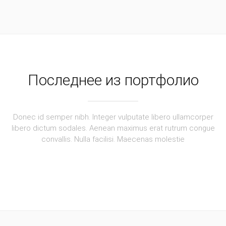
Последнее из портфолио
Donec id semper nibh. Integer vulputate libero ullamcorper
libero dictum sodales. Aenean maximus erat rutrum congue
convallis. Nulla facilisi. Maecenas molestie