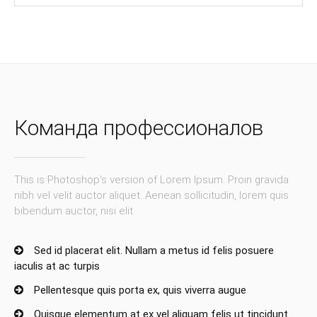
Команда профессионалов
This is Photoshop's version of Lorem Ipsum. Proin gravida
nibh vel velit auctor aliquet. Aenean sollicitudin, lorem quis
bibendum auctor, nisi elit
Sed id placerat elit. Nullam a metus id felis posuere
iaculis at ac turpis
Pellentesque quis porta ex, quis viverra augue
Quisque elementum at ex vel aliquam felis ut tincidunt